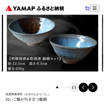
佐賀県
唐津市
（
さがけん
からつし
）
白いご飯が引き立つ飯碗