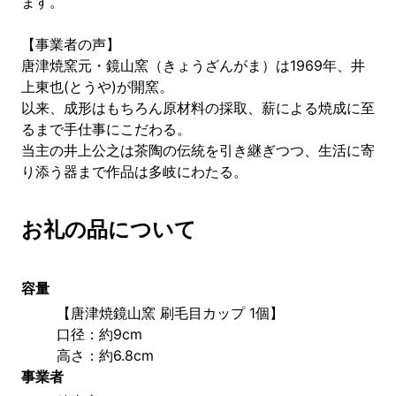
ます。
【事業者の声】
唐津焼窯元・鏡山窯（きょうざんがま）は1969年、井
上東也(とうや)が開窯。
以来、成形はもちろん原材料の採取、薪による焼成に至
るまで手仕事にこだわる。
当主の井上公之は茶陶の伝統を引き継ぎつつ、生活に寄
り添う器まで作品は多岐にわたる。
お礼の品について
容量
【唐津焼鏡山窯 刷毛目カップ 1個】
口径：約9cm 
高さ：約6.8cm
事業者