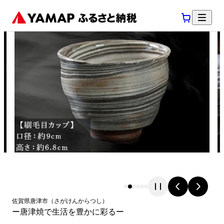
佐賀県
唐津市
（
さがけん
からつし
）
ー唐津焼で生活を豊かに彩るー