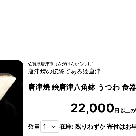
佐賀県
唐津市
（
さがけん
からつし
）
唐津焼の伝統である絵唐津
唐津焼 絵唐津八角鉢 うつわ 食器
22,000
円
以上の
数量
在庫: 残りわずか 寄付はお