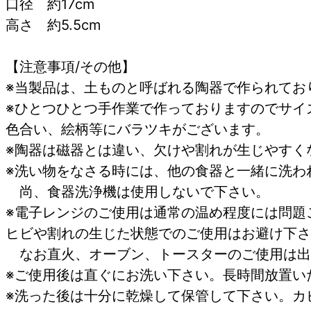
口径 約17cm
高さ 約5.5cm
【注意事項/その他】
※当製品は、土ものと呼ばれる陶器で作られてお
※ひとつひとつ手作業で作っておりますのでサイ
色合い、絵柄等にバラツキがございます。
※陶器は磁器とは違い、欠けや割れが生じやすく
※洗い物をなさる時には、他の食器と一緒に洗わ
尚、食器洗浄機は使用しないで下さい。
※電子レンジのご使用は通常の温め程度には問題
ヒビや割れの生じた状態でのご使用はお避け下さ
なお直火、オーブン、トースターの
※ご使用後は直ぐにお洗い下さい。長時間放
※洗った後は十分に乾燥して保管して下さい。カ