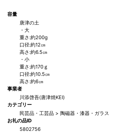
容量
唐津の土　
・大　　　　　
重さ:約200g
口径:約12㎝　
高さ:約6.5㎝ 
・小
重さ:約170ｇ
口径:約10.5㎝
高さ:約6㎝　
事業者
川添啓吾(唐津焼KEI)
カテゴリー
民芸品・工芸品 > 陶磁器・漆器・ガラス
お礼の品ID
5802756