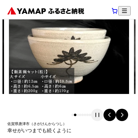
佐賀県
唐津市
（
さがけん
からつし
）
幸せがいつまでも続くように