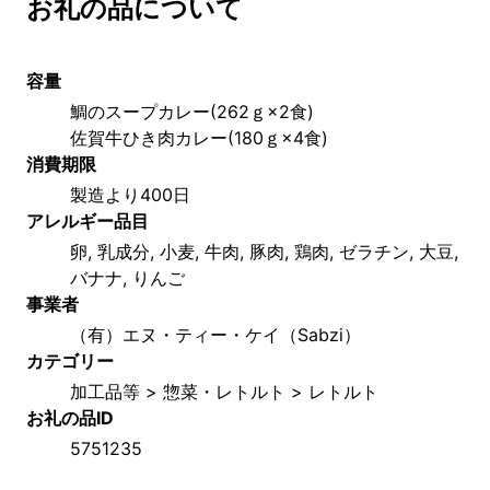
お礼の品について
容量
鯛のスープカレー(262ｇ×2食) 
佐賀牛ひき肉カレー(180ｇ×4食)
消費期限
製造より400日
アレルギー品目
卵, 乳成分, 小麦, 牛肉, 豚肉, 鶏肉, ゼラチン, 大豆, 
バナナ, りんご
事業者
（有）エヌ・ティー・ケイ（Sabzi）
カテゴリー
加工品等 > 惣菜・レトルト > レトルト
お礼の品ID
5751235