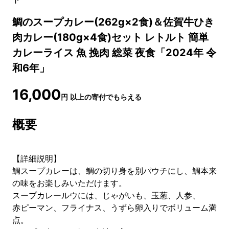
鯛のスープカレー(262g×2食)＆佐賀牛ひき
肉カレー(180g×4食)セット レトルト 簡単
カレーライス 魚 挽肉 総菜 夜食「2024年 令
和6年」
16,000
円
以上の寄付でもらえる
概要
【詳細説明】
鯛スープカレーは、鯛の切り身を別パウチにし、鯛本来
の味をお楽しみいただけます。
スープカレールウには、じゃがいも、玉葱、人参、
赤ピーマン、フライナス、うずら卵入りでボリューム満
点。