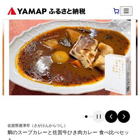
佐賀県
唐津市
（
さがけん
からつし
）
鯛のスープカレーと佐賀牛ひき肉カレー 食べ比べセッ
ト