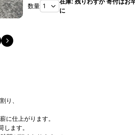
在庫: 残りわずか 寄付はお
数量
に
割り、
ります。
薪に仕上がります。
出荷します。