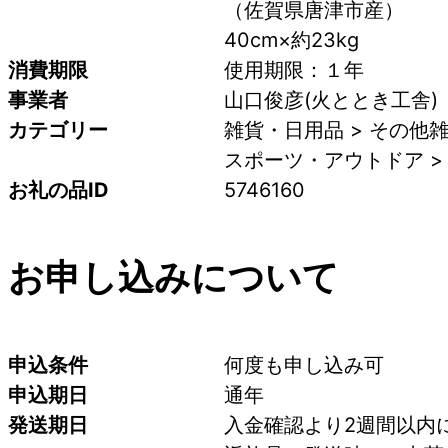
（佐賀県唐津市産）
40cm×約23kg
消費期限
使用期限：１年
事業者
山口俊彦(火ととき工舎)
カテゴリー
雑貨・日用品 > その他
スポーツ・アウトドア >
お礼の品ID
5746160
お申し込みについて
申込条件
何度も申し込み可
申込期日
通年
発送期日
入金確認より2週間以内