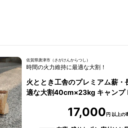
佐賀県
唐津市
（
さがけん
からつし
）
時間の火力維持に最適な大割！
火ととき工舎のプレミアム薪・
適な大割40cm×23kg キャンプ
17,000
円
以上の