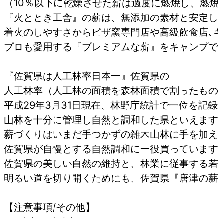
（10％以下に乾燥させた薪は過度に燃焼し、燃
『火ととき工舎』の薪は、無添加の素材と安定し
着火のしやすさからピザ窯専門店や高級飲食店､
プロも愛用する『プレミアムな薪』をキャンプで
『佐賀県は人工林率日本一』佐賀県の
人工林率（人工林の面積を森林面積で割ったもの
平成29年3月31日現在、林野庁統計で一位を記
山林を十分に管理し自然と調和した県といえます
薪づくりはいまだ手つかずの雑木山林に手を加え
佐賀県が自慢とする自然調和に一役買っています
佐賀県の美しい自然の維持と、林業に従事する若
明るい道を切り開くためにも、佐賀県『唐津の薪
【注意事項/その他】