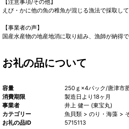
【注意事項/その他】
えび・かに他の魚の稚魚が混じる漁法で採取して
【事業者の声】
国産水産物の地産地消に取り組み、漁師が納得で
お礼の品について
容量
250ｇ×4パック/唐津市
消費期限
製造日より18ヶ月
事業者
井上 健一 (東宝丸)
カテゴリー
魚貝類 > のり・海藻 >
お礼の品ID
5715113