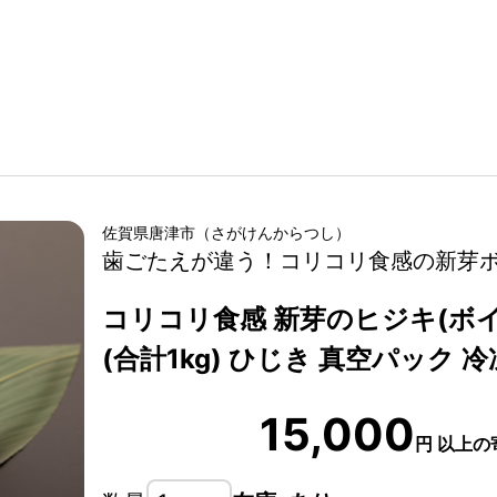
佐賀県
唐津市
（
さがけん
からつし
）
歯ごたえが違う！コリコリ食感の新芽
コリコリ食感 新芽のヒジキ(ボイル
(合計1kg) ひじき 真空パック 冷
15,000
円
以上の