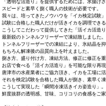
「透明な活造り」を提供するためには、水揚げさ
スピードと素早く捌く職人の技術が必要です。
我々は、培ってきたノウハウを「イカ検定試験」
試験に合格した職人だけが活きイカを調理できる
こうしてこだわって提供してきた「活イカ活造り
最新鋭のトンネルフリーザーで凍結致しました。
トンネルフリーザーでの凍結により、氷結晶を抑
もちろん解凍後の品質向上を叶えました。
捌き方、盛り付け方、凍結方法、修正に修正を重
お店で食べる「活イカ活造り」を可能な限り再現
唐津市の水産業者にご協力頂き、イカを工場に活
それを検定試験を合格した職人が捌き、素早く凍
こうして実現した「瞬間冷凍活きイカ姿造り」。
鮮度抜群の透明感、甘味、コリコリの食感をご家