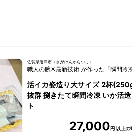
佐賀県
唐津市
（
さがけん
からつし
）
職人の腕✕最新技術 が作った「瞬間冷
活イカ姿造り大サイズ 2杯(250
抜群 捌きたて瞬間冷凍 いか活造り
ト
27,000
円
以上の