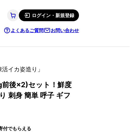
ログイン・新規登録
よくあるご質問
お問い合わせ
凍活イカ姿造り」
g前後×2)セット！鮮度
 刺身 簡単 呼子 ギフ
寄付でもらえる