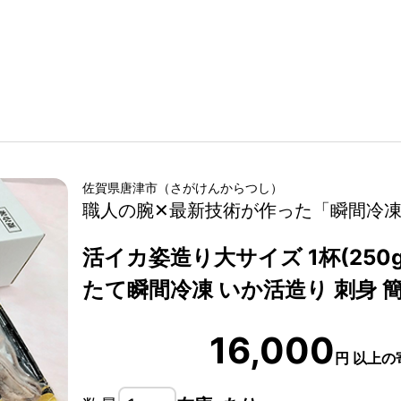
佐賀県
唐津市
（
さがけん
からつし
）
職人の腕✕最新技術が作った「瞬間冷
活イカ姿造り大サイズ 1杯(250
たて瞬間冷凍 いか活造り 刺身 簡
16,000
円
以上の