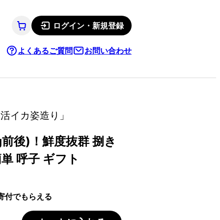
ログイン・新規登録
よくあるご質問
お問い合わせ
凍活イカ姿造り」
g前後)！鮮度抜群 捌き
単 呼子 ギフト
寄付でもらえる