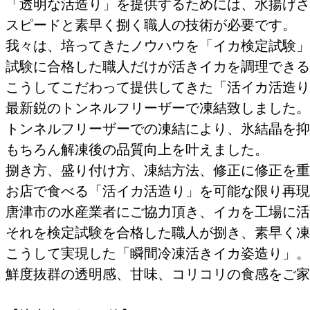
「透明な活造り」を提供するためには、水揚げさ
スピードと素早く捌く職人の技術が必要です。
我々は、培ってきたノウハウを「イカ検定試験」
試験に合格した職人だけが活きイカを調理できる
こうしてこだわって提供してきた「活イカ活造り
最新鋭のトンネルフリーザーで凍結致しました。
トンネルフリーザーでの凍結により、氷結晶を抑
もちろん解凍後の品質向上を叶えました。
捌き方、盛り付け方、凍結方法、修正に修正を重
お店で食べる「活イカ活造り」を可能な限り再現
唐津市の水産業者にご協力頂き、イカを工場に活
それを検定試験を合格した職人が捌き、素早く凍
こうして実現した「瞬間冷凍活きイカ姿造り」。
鮮度抜群の透明感、甘味、コリコリの食感をご家