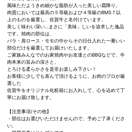
風味ただようきめ細かな脂肪が入った美しい霜降り。
肉質においては最高の５等級および４等級のBMS７以
上のものを厳選し、佐賀牛と名付けています。
美しく味わい深い…まさに「美味」しいを追求した逸品
です。焼肉の部位は、
バラ・肩ロース・モモの中からその日仕入れた一番いい
部位だけを厳選してお届けいたします。
ご家族みんなでのお家焼肉やお友達とのBBQなどで、牛
肉本来の旨みの深さと、
とろける柔らかさを是非お楽しみ下さい！
お客様に少しでも喜んで頂けるように、お肉のプロが厳
選した
佐賀牛をオリジナル化粧箱にお入れして、心を込めて丁
寧にお届け致します。
【注意事項/その他】
・部位はお選びいただけませんので、予めご了承くださ
い。