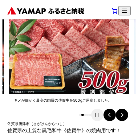
キメが細かく最高の肉質の佐賀牛を500gご用意しました。
佐賀県
唐津市
（
さがけん
からつし
）
佐賀県の上質な黒毛和牛《佐賀牛》の焼肉用です！