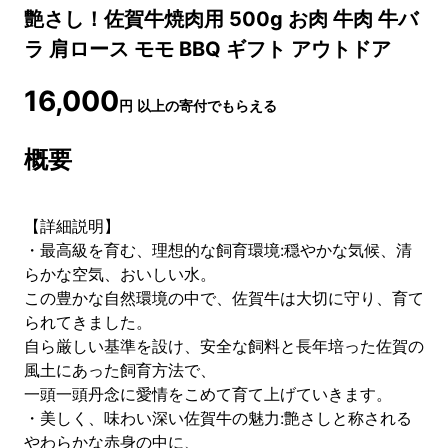
艶さし！佐賀牛焼肉用 500g お肉 牛肉 牛バ
ラ 肩ロース モモ BBQ ギフト アウトドア
16,000
円
以上の寄付でもらえる
概要
【詳細説明】
・最高級を育む、理想的な飼育環境:穏やかな気候、清
らかな空気、おいしい水。
この豊かな自然環境の中で、佐賀牛は大切に守り、育て
られてきました。
自ら厳しい基準を設け、安全な飼料と長年培った佐賀の
風土にあった飼育方法で、
一頭一頭丹念に愛情をこめて育て上げていきます。
・美しく、味わい深い佐賀牛の魅力:艶さしと称される
やわらかな赤身の中に、