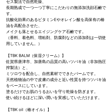
セス製法で自然乾燥、
長期熟成で一つ一つ丁寧にこだわりの無添加洗顔石鹸で
す。
抗酸化効果のあるビタミンEやオレイン酸を高保有の椿
油を高配合させた、
メイクも落とせるエイジングケア石鹸です。
（香料、着色料、増粘剤、防腐剤などの添加剤は一切使
用していません。）
【TBK BALM（保湿クリーム）】
佐賀県唐津市、加唐島の品質の高いツバキ油（非加熱圧
搾製法）と、
ミツロウを配合し、自然素材でできたバームです。
天然植物油の中で皮膚の成分と近い性質を持つツバキ油
をベースにしています。
塗るだけでお肌のうるおいを守り乾燥を防ぎます。
使い続けるほどに深い潤いを実感していただけます。
【TBK oil（椿オイル）】