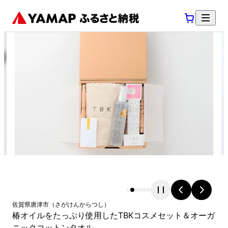
佐賀県
唐津市
（
さがけん
からつし
）
椿オイルをたっぷり使用したTBKコスメセット＆オーガ
ニックコットンタオル