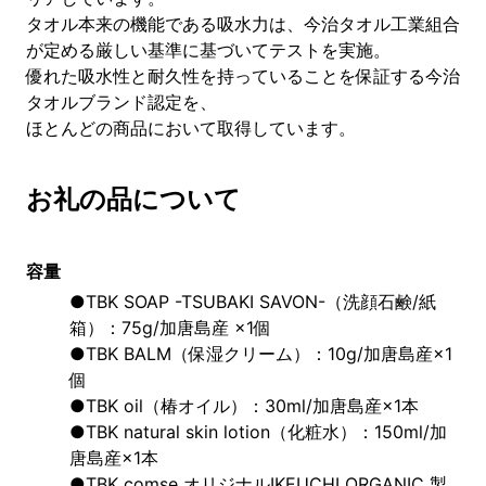
タオル本来の機能である吸水力は、今治タオル工業組合
が定める厳しい基準に基づいてテストを実施。
優れた吸水性と耐久性を持っていることを保証する今治
タオルブランド認定を、
ほとんどの商品において取得しています。
お礼の品について
容量
●TBK SOAP -TSUBAKI SAVON-（洗顔石鹸/紙
箱）：75g/加唐島産 ×1個 
●TBK BALM（保湿クリーム）：10g/加唐島産×1
個 
●TBK oil（椿オイル）：30ml/加唐島産×1本 
●TBK natural skin lotion（化粧水）：150ml/加
唐島産×1本 
●TBK comse オリジナルIKEUCHI ORGANIC 製