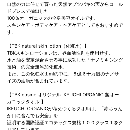
自然の力に任せて育った天然ヤブツバキの実からコール
ドプレスで抽出した
100％オーガニックの全身美容オイルです。
スキンケア・ボディケア・ヘアケアとしてもおすすめで
す。
【TBK natural skin lotion（化粧水）】
TBKスキンローションは、界面活性剤を使用せず、
水と油を安定混合させる事に成功した「ナノミキシング
技術」の完全無添加化粧水。
また、この化粧水１mlの中に、５億６千万個のナノサ
イズの油滴が含まれています。
【TBK cosme オリジナル IKEUCHI ORGANIC 製オー
ガニックタオル 】
IKEUCHI ORGANICが考えつくるタオルは、「赤ちゃん
が口に含んでも安全」を
証明する国際認証エコテックス規格１００クラス１をク
リアしています。