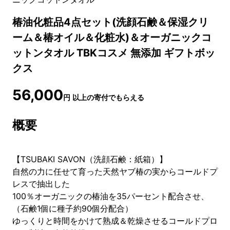
椿油化粧品4点セット(洗顔石鹸＆保湿クリ
ーム＆椿オイル＆化粧水)＆オーガニックコ
ットンタオル TBKコスメ 無添加 ギフトボッ
クス
56,000
円
以上の寄付でもらえる
概要
【TSUBAKI SAVON（洗顔石鹸：紙箱）】
自然の力に任せて育った天然ヤブ椿の実からコールドプ
レスで抽出した
100％オーガニックの椿油を35パーセント配合させ、
（石鹸1個に種子約90個分配合）
ゆっくりと時間をかけて熟成＆乾燥させるコールドプロ