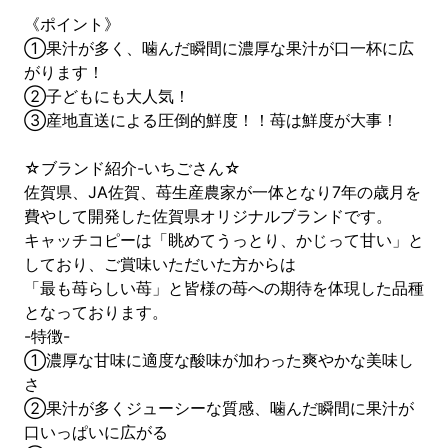
《ポイント》
①果汁が多く、噛んだ瞬間に濃厚な果汁が口一杯に広
がります！
②子どもにも大人気！
③産地直送による圧倒的鮮度！！苺は鮮度が大事！
☆ブランド紹介-いちごさん☆
佐賀県、JA佐賀、苺生産農家が一体となり7年の歳月を
費やして開発した佐賀県オリジナルブランドです。
キャッチコピーは「眺めてうっとり、かじって甘い」と
しており、ご賞味いただいた方からは
「最も苺らしい苺」と皆様の苺への期待を体現した品種
となっております。
-特徴-
①濃厚な甘味に適度な酸味が加わった爽やかな美味し
さ
②果汁が多くジューシーな質感、噛んだ瞬間に果汁が
口いっぱいに広がる