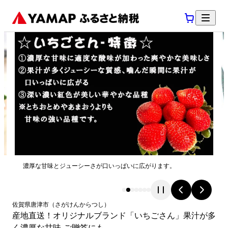
濃厚な甘味とジューシーさが口いっぱいに広がります。
佐賀県
唐津市
（
さがけん
からつし
）
産地直送！オリジナルブランド「いちごさん」果汁が多
く濃厚な甘味 ご贈答にも