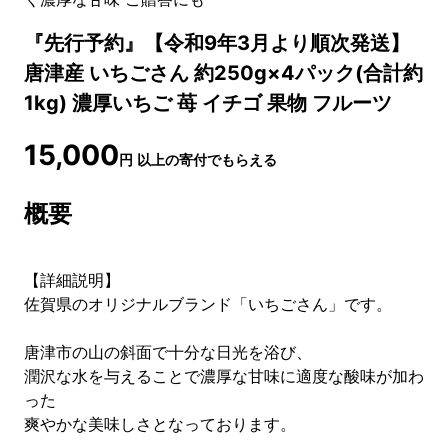
『先行予約』【令和9年3月より順次発送】
唐津産 いちごさん 約250g×4パック(合計約
1kg) 濃厚いちご 苺 イチゴ 果物 フルーツ
15,000
円
以上の寄付でもらえる
概要
【詳細説明】
佐賀県のオリジナルブランド「いちごさん」です。
唐津市の山の斜面で十分な日光を浴び、
潤沢な水を与えることで濃厚な甘味に適度な酸味が加わ
った
爽やかな美味しさとなっております。