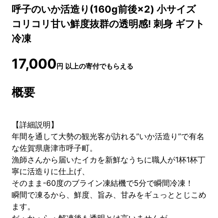
呼子のいか活造り(160g前後×2) 小サイズ
コリコリ甘い鮮度抜群の透明感! 刺身 ギフト
冷凍
17,000
円
以上の寄付でもらえる
概要
【詳細説明】
年間を通して大勢の観光客が訪れる”いか活造り”で有名
な佐賀県唐津市呼子町。
漁師さんから届いたイカを新鮮なうちに職人が1杯1杯丁
寧に活造りに仕上げ、
そのまま-60度のブライン凍結機で5分で瞬間冷凍！
瞬間で凍るから、鮮度、旨み、甘みをギュっととじこめ
ます。