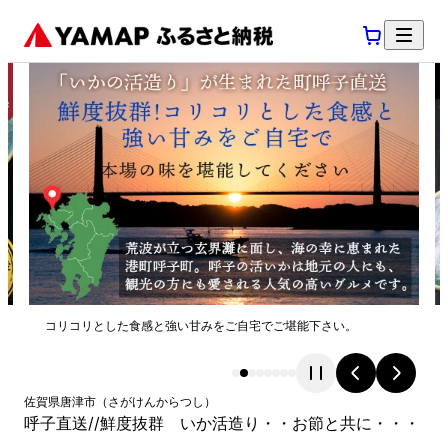
コリコリとした食感と強い甘みをご自宅でご堪能下さい。
佐賀県
唐津市
（
さがけん
からつし
）
呼子直送//鮮度抜群 いか活造り・・お節と共に・・・