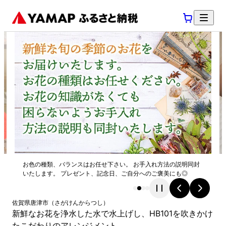
お色の種類、バランスはお任せ下さい。 お手入れ方法の説明同封
いたします。 プレゼント、記念日、ご自分へのご褒美にも◎
佐賀県
唐津市
（
さがけん
からつし
）
新鮮なお花を浄水した水で水上げし、HB101を吹きかけ
たこだわりのアレンジメント