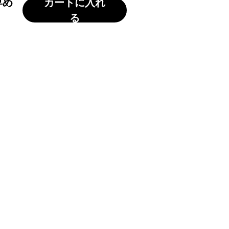
早め
カートに入れ
る
 釉薬が濃い所、薄い所で
ひとつひとつ手作業で作っておりますの
ございます。