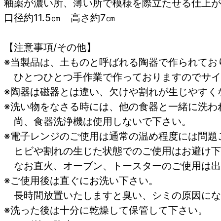
釉薬が濃い所、薄い所で模様を際立たせる仕上が
口径約11.5㎝ 高さ約7㎝
【注意事項/その他】
※当製品は、土ものと呼ばれる陶器で作られてお
ひとつひとつ手作業で作っておりますのでサイ
※陶器は磁器とは違い、欠けや割れが生じやすく
※洗い物をなさる時には、他の食器と一緒に洗わ
尚、食器洗浄機は使用しないで下さい。
※電子レンジのご使用は通常の温め程度には問題
ヒビや割れの生じた状態でのご使用はお避け下
なお直火、オーブン、トースターの
※ご使用後は直ぐにお洗い下さい。
長時間放置いたしますと臭い、シミの原
※洗った後は十分に乾燥して保管して下さい。