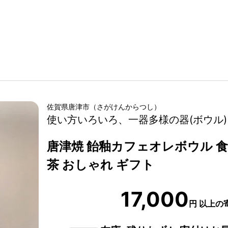
佐賀県
唐津市
（
さがけん
からつし
）
使い方いろいろ、一器多様の器(ボウル)
唐津焼 飴釉カフェオレボウル 食
茶 おしゃれ ギフト
17,000
円
以上の