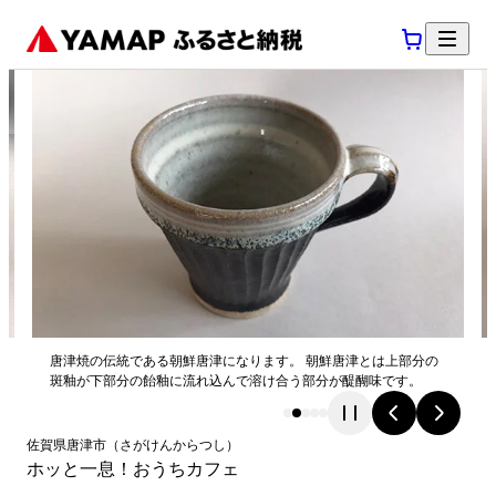
唐津焼の伝統である朝鮮唐津になります。 朝鮮唐津とは上部分の
斑釉が下部分の飴釉に流れ込んで溶け合う部分が醍醐味です。
佐賀県
唐津市
（
さがけん
からつし
）
ホッと一息！おうちカフェ