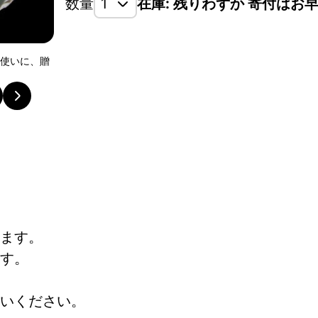
数量
在庫: 残りわずか 寄付はお
段使いに、贈
織部唐津の水引の柄の入った一点物の急須になります
ます。
す。
いください。