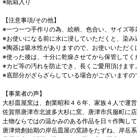
※紙箱入り
【注意事項/その他】
※一つ一つ手作りの為、絵柄、色合い、サイズ等
※お使いになる前に水に浸していただく
※陶器は吸水性がありますので、お使いいただく
※使った後は、十分に乾燥させてから保管してく
※カビ等の汚れを防止で
※底部分がざらざらしている場合がございますの
【事業者の声】
大杉皿屋窯は、創業昭和４６年、家族４人で運営
佐賀県唐津市北波多大杉に窯、唐津市呉服町に店
土物ならではの温かみのある作品を日々作陶して
唐津焼創始期の岸岳皿屋の窯跡をたずね、岸岳系