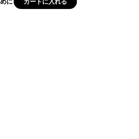
早めに
カートに入れる
。
プレゼント、ギフト、贈答用、敬老の日
贈りものとして。