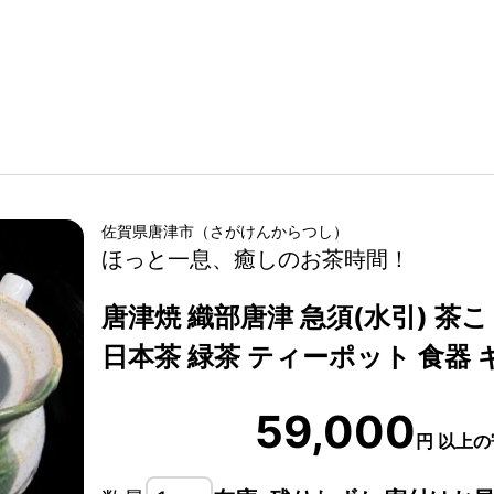
佐賀県
唐津市
（
さがけん
からつし
）
ほっと一息、癒しのお茶時間！
唐津焼 織部唐津 急須(水引) 茶
日本茶 緑茶 ティーポット 食器 
59,000
円
以上の