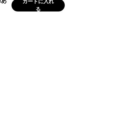
早め
カートに入れ
る
ブルなど、傷にご注意く
一輪の花や小枝を挿してちょっとした空
場所を選びません。