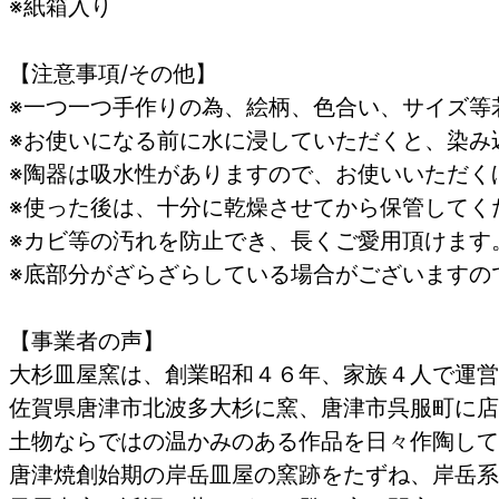
※紙箱入り
【注意事項/その他】
※一つ一つ手作りの為、絵柄、色合い、サイズ等
※お使いになる前に水に浸していただく
※陶器は吸水性がありますので、お使いいただく
※使った後は、十分に乾燥させてから保管してく
※カビ等の汚れを防止で
※底部分がざらざらしている場合がございます
【事業者の声】
大杉皿屋窯は、創業昭和４６年、家族４人で運営
佐賀県唐津市北波多大杉に窯、唐津市呉服町に店
土物ならではの温かみのある作品を日々作陶して
唐津焼創始期の岸岳皿屋の窯跡をたずね、岸岳系