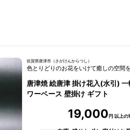
佐賀県
唐津市
（
さがけん
からつし
）
色とりどりのお花をいけて癒しの空間
唐津焼 絵唐津 掛け花入(水引) 一
ワーベース 壁掛け ギフト
19,000
円
以上の