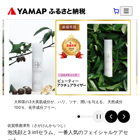
大和茶の3大美肌成分が、ハリ、ツヤ、潤いを与える。 天然成分
100％、化学成分フリー。
佐賀県
唐津市
（
さがけん
からつし
）
泡洗顔と3 in1セラム、一番人気のフェイシャルケアセ
ット