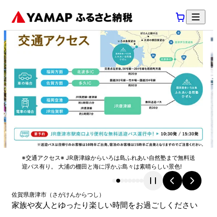
※交通アクセス※ JR唐津線からいろは島ふれあい自然塾まで無料送
迎バス有り。 大浦の棚田と海に浮かぶ島々は素晴らしい景色!
佐賀県
唐津市
（
さがけん
からつし
）
家族や友人とゆったり楽しい時間をお過ごしください