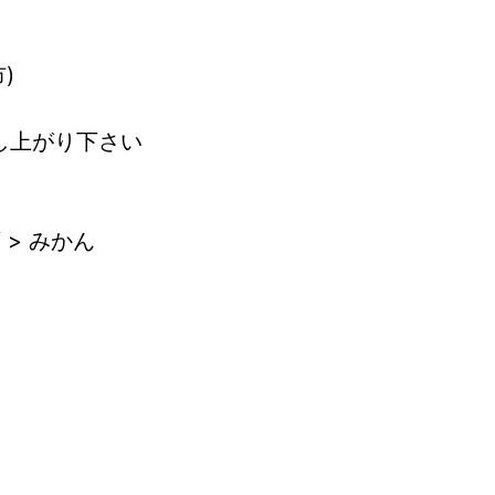
)
し上がり下さい
 > みかん