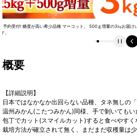
ハウス栽培のマーコット。 綺麗な紅色の希少品種で、ご家庭ではも
ト 贈り物にもおススメ。
概要
【詳細説明】
日本ではなかなか出回らない品種、タネ無しの「
温州みかん(こたつみかん)同様、手で剝いてもい
包丁でカット(スマイルカット)すると食べやすく
栽培方法が確立されて無く、まだまだ収穫量は少