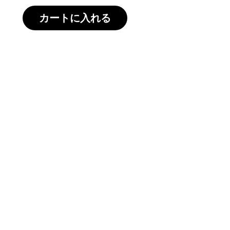
カートに入れる
な味わい。 とってもジュ
温州みかん(こたつみかん)同様、手で剝
(スマイルカット)すると食べやすくなり