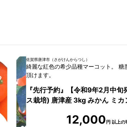
佐賀県
唐津市
（
さがけん
からつし
）
綺麗な紅色の希少品種マーコット。 糖
頂けます。
『先行予約』【令和9年2月中旬
ス栽培) 唐津産 3kg みかん ミ
12,000
円
以上の