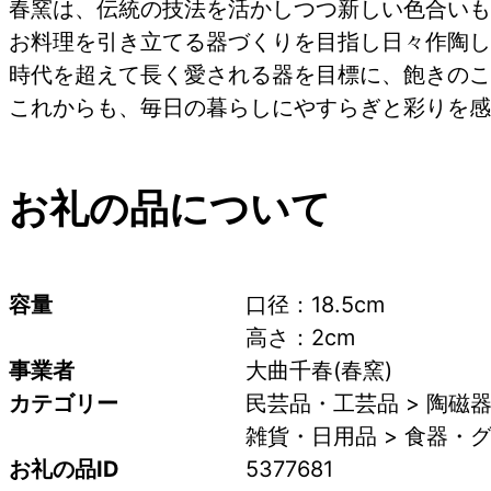
春窯は、伝統の技法を活かしつつ新しい色合いも
お料理を引き立てる器づくりを目指し日々作陶し
時代を超えて長く愛される器を目標に、飽きのこ
これからも、毎日の暮らしにやすらぎと彩りを感
お礼の品について
容量
口径：18.5cm 
高さ：2cm
事業者
大曲千春(春窯)
カテゴリー
民芸品・工芸品 > 陶磁
雑貨・日用品 > 食器・グ
お礼の品ID
5377681