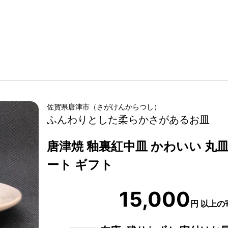
佐賀県
唐津市
（
さがけん
からつし
）
ふんわりとした柔らかさがあるお皿
唐津焼 釉裏紅中皿 かわいい 丸皿
ート ギフト
15,000
円
以上の