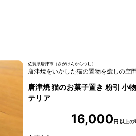
佐賀県
唐津市
（
さがけん
からつし
）
唐津焼をいかした猫の置物を癒しの空
唐津焼 猫のお菓子置き 粉引 小物
テリア
16,000
円
以上の