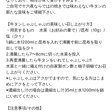
なっており、相性が良く箸がすすみます。
ご自宅で十六夜ならではの焼きでは味わえない牛タンの
新たな旨味をご堪能下さい。
【牛タンしゃぶしゃぶの美味しい召し上がり方】
・用意するもの 水菜（お好みの量で）/昆布（10g）/
塩（少々）
1.鍋に水1200mlと昆布を入れて沸騰寸前に昆布を取り
出して塩を少々
2.沸騰したら7〜8cmに切った水菜を投入
3.再度沸騰したら牛タンをいれてしゃぶしゃぶ!!
水菜と一緒に備え付けの自家製ポン酢と柚子胡椒でお召
し上がりください。
※しゃぶしゃぶはアクがでますので、気になる方はこま
めにアクをとって下さい。
※濃縮出し汁の場合は濃縮出し汁35mlと水1200mlを鍋
にいれてください。
【注意事項/その他】