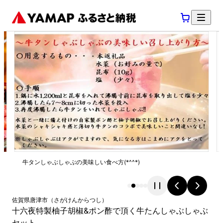
牛タンしゃぶしゃぶの美味しい食べ方(*^^*)
佐賀県
唐津市
（
さがけん
からつし
）
十六夜特製柚子胡椒&ポン酢で頂く牛たんしゃぶしゃぶ
セット