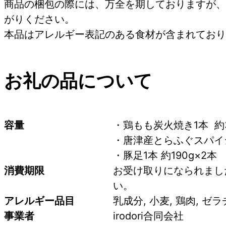
商品の梱包の際には、万全を期しておりますが、
がりください。
本品はアレルギー表記のある食材が含まれており
お礼の品について
容量
・鶏もも炭火焼き1本  約3
・唐津産とらふぐスパイシー
・豚足1本 約190g×2本
消費期限
お受け取りになられまし
い。
アレルギー品目
乳成分, 小麦, 鶏肉, ゼラ
事業者
irodori合同会社