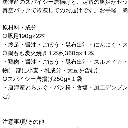
唐津産のスパイシー唐揚げと、定番の豚足がセッ
真空パックで冷凍してのお届けです。お手軽、簡
原材料・成分
○豚足190g×2本
・豚足・醤油・ごぼう・昆布出汁・にんにく・ス
○鶏もも炭火焼き１本約360g×１本
・鶏肉・醤油・ごぼう・昆布出汁・スルメイカ・
物(一部に小麦・乳成分・大豆を含む)
○スパイシー唐揚げ250g×１袋
・唐津産とらふぐ・パン粉・食塩・加工デンプン
む)
注意事項/その他