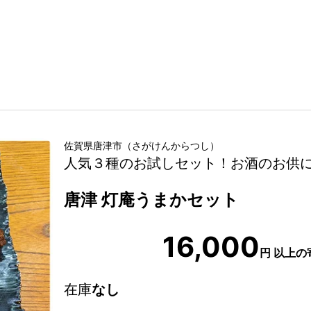
佐賀県
唐津市
（
さがけん
からつし
）
人気３種のお試しセット！お酒のお供
唐津 灯庵うまかセット
16,000
円
以上の
在庫
なし