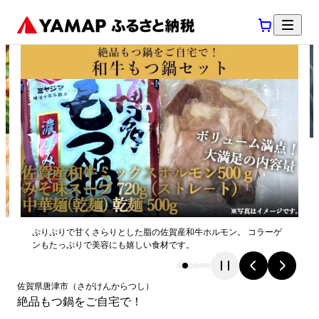
ぷりぷりで甘くさらりとした脂の佐賀産和牛ホルモン。 コラーゲ
ンもたっぷりで美容にも嬉しい食材です。
佐賀県
唐津市
（
さがけん
からつし
）
絶品もつ鍋をご自宅で！