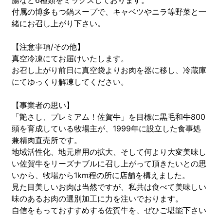
腸など6種類をミックスしております。
付属の博多もつ鍋スープで、キャベツやニラ等野菜と一
緒にお召し上がり下さい。
【注意事項/その他】
真空冷凍にてお届けいたします。
お召し上がり前日に真空袋よりお肉を器に移し、冷蔵庫
にてゆっくり解凍してください。
【事業者の思い】
「艶さし、プレミアム！佐賀牛」を目標に黒毛和牛800
頭を育成している牧場主が、1999年に設立した食事処
兼精肉直売所です。
地域活性化、地元雇用の拡大、そして何より大変美味し
い佐賀牛をリーズナブルに召し上がって頂きたいとの思
いから、牧場から1km程の所に店舗を構えました。
見た目美しいお肉は当然ですが、私共は食べて美味しい
味のあるお肉の選別加工に力を注いでおります。
自信をもっておすすめする佐賀牛を、ぜひご堪能下さい