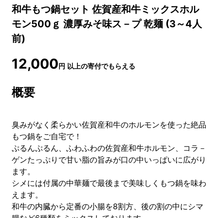
和牛もつ鍋セット 佐賀産和牛ミックスホル
モン500ｇ 濃厚みそ味ス－プ 乾麺 (3～4人
前)
12,000
円
以上の寄付でもらえる
概要
臭みがなく柔らかい佐賀産和牛のホルモンを使った絶品
もつ鍋をご自宅で！
ぷるんぷるん、ふわふわの佐賀産和牛ホルモン、コラ－
ゲンたっぷりで甘い脂の旨みが口の中いっぱいに広がり
ます。
シメには付属の中華麺で最後まで美味しくもつ鍋を味わ
えます。
和牛の内臓から定番の小腸を8割方、後の割の中にシマ