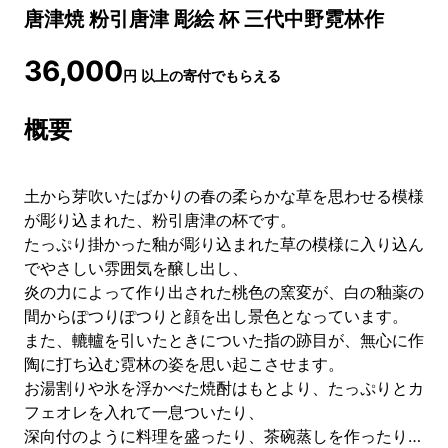
唐津焼 粉引唐津 彫絵 杯 三代中野霓林作
36,000
円
以上の寄付でもらえる
概要
土から芽吹いたばかりの春の柔らかな草を思わせる模様
が彫り込まれた、粉引唐津の杯です。
たっぷり掛かった釉が彫り込まれた草の模様に入り込ん
でやさしい雰囲気を醸し出し、
炎の力によって作り出された桃色の窯変が、白の釉薬の
間からぽつりぽつりと顔を出し景色となっています。
また、轆轤を引いたときについた指の跡目が、無心に作
陶に打ち込む霓林の姿を思い起こさせます。
お湯割りや氷を浮かべた焼酎はもとより、たっぷりとカ
フェオレを入れて一息ついたり、
深向付のように料理を盛ったり、茶碗蒸しを作ったり…