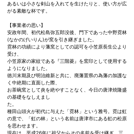
あるいは小さな剣山を入れてを生けたりと、使い方が広
がる素敵な杯です。
【事業者の思い】
安政年間、初代松島弥五郎没後、門下であった中野霓林
(なかのげいりん)が窯を引き継ぎました。
霓林の功績により藩窯としての認可を小笠原長生公より
受け、
小笠原家の家紋である『三階菱』を窯印として使用する
ようになりました。
徳川末期及び明治維新と共に、廃藩置県の為藩の加護な
く中絶期に直面した際、
お茶碗窯として炎を絶やすことなく、今日の唐津焼隆盛
の基礎をなしえまし
種田山頭火が初代に与えた「霓林」という雅号。霓は虹
の意で、「虹の林」という名前は唐津市にある虹の松原
を思わせます。
現在は、平成26年に祖父からその名前を受け継ぎ、三