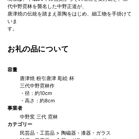
代中野霓林を襲名した中野正道が、
唐津焼の伝統を踏まえ茶陶をはじめ、細工物を手掛けて
いま
お礼の品について
容量
唐津焼 粉引唐津 彫絵 杯 
三代中野霓林作
・径：約10cm 
・高さ：約8cm
事業者
中野窯 三代 霓林
カテゴリー
民芸品・工芸品 > 陶磁器・漆器・ガラス