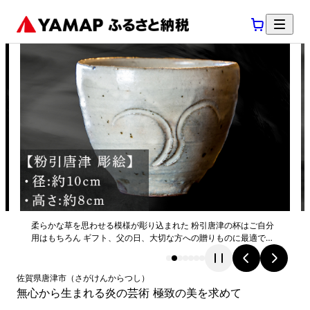
柔らかな草を思わせる模様が彫り込まれた 粉引唐津の杯はご自分
用はもちろん ギフト、父の日、大切な方への贈りものに最適で
す。
佐賀県
唐津市
（
さがけん
からつし
）
無心から生まれる炎の芸術 極致の美を求めて