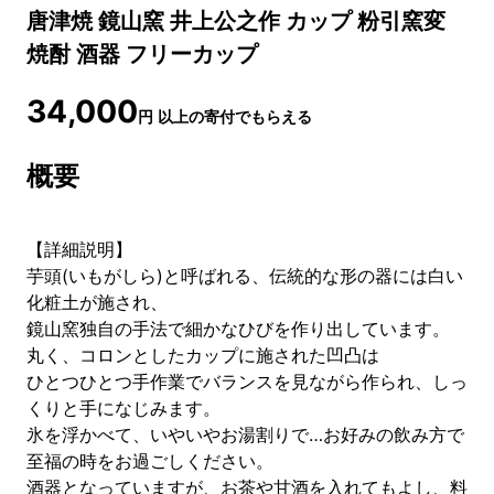
唐津焼 鏡山窯 井上公之作 カップ 粉引窯変
焼酎 酒器 フリーカップ
34,000
円
以上の寄付でもらえる
概要
【詳細説明】
芋頭(いもがしら)と呼ばれる、伝統的な形の器には白い
化粧土が施され、
鏡山窯独自の手法で細かなひびを作り出しています。
丸く、コロンとしたカップに施された凹凸は
ひとつひとつ手作業でバランスを見ながら作られ、しっ
くりと手になじみます。
氷を浮かべて、いやいやお湯割りで…お好みの飲み方で
至福の時をお過ごしください。
酒器となっていますが、お茶や甘酒を入れてもよし、料