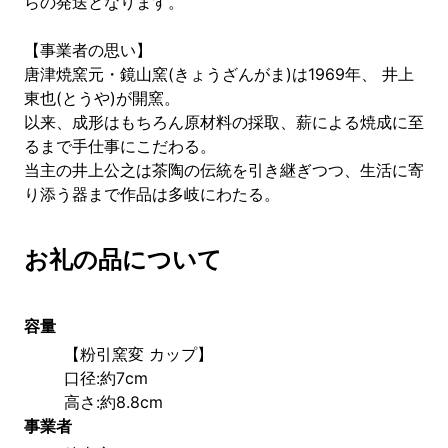
らの発送となります。
【事業者の思い】
唐津焼窯元・鏡山窯(きょうざんがま)は1969年、 井上
東也(とうや)が開窯。
以来、成形はもちろん原材料の採取、薪による焼成に至
るまで手仕事にこだわる。
当主の井上公之は茶陶の伝統を引き継ぎつつ、生活に寄
り添う器まで作品は多岐にわたる。
お礼の品について
容量
【粉引窯変 カップ】
口径:約7cm 
高さ:約8.8cm
事業者