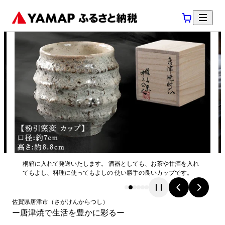
桐箱に入れて発送いたします。 酒器としても、お茶や甘酒を入れ
てもよし、料理に使ってもよしの 使い勝手の良いカップです。
佐賀県
唐津市
（
さがけん
からつし
）
ー唐津焼で生活を豊かに彩るー