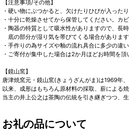
【注意事項/その他】
・硬い物にぶつかると、欠けたりひびが入ったり
・十分に乾燥させてから保管してください。カビ
・陶器の特質として吸水性がありますので、長時
底の部分が湿り気を帯びてくる場合があります
・手作りの為サイズや釉の流れ具合に多少の違い
・ご寄付が集中した場合は2か月ほどお時間を頂
【鏡山窯】
唐津焼窯元・鏡山窯(きょうざんがま)は1969年、
以来、成形はもちろん原材料の採取、薪による焼
当主の井上公之は茶陶の伝統を引き継ぎつつ、生
お礼の品について