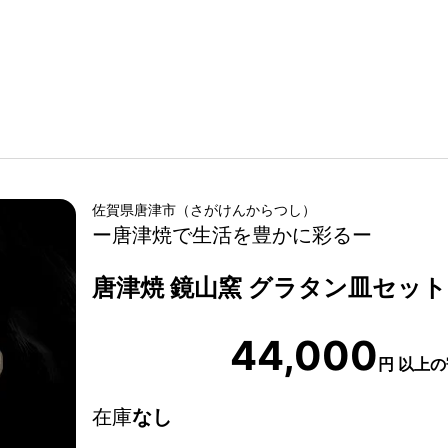
佐賀県
唐津市
（
さがけん
からつし
）
ー唐津焼で生活を豊かに彩るー
唐津焼 鏡山窯 グラタン皿セット
44,000
円
以上の
在庫
なし