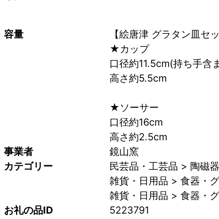
容量
【絵唐津 グラタン皿セ
★カップ
口径約11.5cm(持ち手含ま
高さ約5.5cm 
★ソーサー 
口径約16cm 
高さ約2.5cm
事業者
鏡山窯
カテゴリー
民芸品・工芸品 > 陶磁
雑貨・日用品 > 食器・グ
雑貨・日用品 > 食器・グ
お礼の品ID
5223791