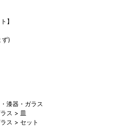
ット】
ず) 
器・漆器・ガラス
ラス > 皿
ラス > セット