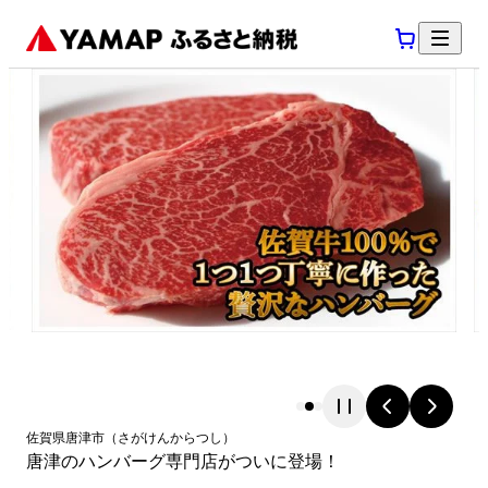
佐賀県
唐津市
（
さがけん
からつし
）
唐津のハンバーグ専門店がついに登場！