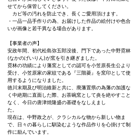
せてから保管してください。
カビ等の汚れを防止でき、長くご愛用頂けます。
・一品一品手作りの為、お届けした作品の絵付けや色合
いが画像と若干異なる場合があります。
【事業者の声】
安政年間、初代松島弥五郎没後、門下であった中野霓林
(なかのげいりん)が窯を引き継ぎました。
霓林の功績により藩窯としての認可を小笠原長生公より
受け、小笠原家の家紋である『三階菱』を窯印として使
用するようになりました。
徳川末期及び明治維新と共に、廃藩置県の為藩の加護な
く中絶期に直面した際、お茶碗窯として炎を絶やすこと
なく、今日の唐津焼隆盛の基礎をなしえまし
現在は、中野政之が、クラシカルな物から新しい物ま
で、日々の暮らしに馴染むような作品作りを心掛けて制
作に励んでいます。