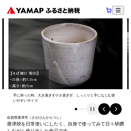
手に持った時、大き過ぎず小さ過ぎず、しっくりと手になじむ使
いやすいサイズ
佐賀県
唐津市
（
さがけん
からつし
）
唐津焼を日常使いにしたく、自身で使ってみて日々研鑽
しながら作り出した作品です。