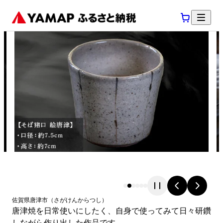
佐賀県
唐津市
（
さがけん
からつし
）
唐津焼を日常使いにしたく、自身で使ってみて日々研鑽
しながら作り出した作品です。