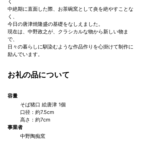
く
中絶期に直面した際、お茶碗窯として炎を絶やすことな
く、
今日の唐津焼隆盛の基礎をなしえました。
現在は、中野政之が、クラシカルな物から新しい物ま
で、
日々の暮らしに馴染むような作品作りを心掛けて制作に
励んでいます。
お礼の品について
容量
そば猪口 絵唐津 1個
口径：約7.5cm 
高さ：約7cm
事業者
中野陶痴窯