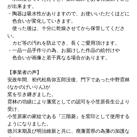
が出来ます。
・陶器は吸水性がありますので、お使いいただくほどに
色合いが変化していきます。
使った後は、十分に乾燥させてから保管してくださ
い。
カビ等の汚れを防止でき、長くご愛用頂けます。
・一品一品手作りの為、お届けした作品の絵付けや
色合いが画像と若干異なる場合があります。
【事業者の声】
安政年間、初代松島弥五郎没後、門下であった中野霓林
(なかのげいりん)が
窯を引き継ぎました。
霓林の功績により藩窯としての認可を小笠原長生公より
受け、
小笠原家の家紋である『三階菱』を窯印として使用する
ようになりました。
徳川末期及び明治維新と共に、廃藩置県の為藩の加護な