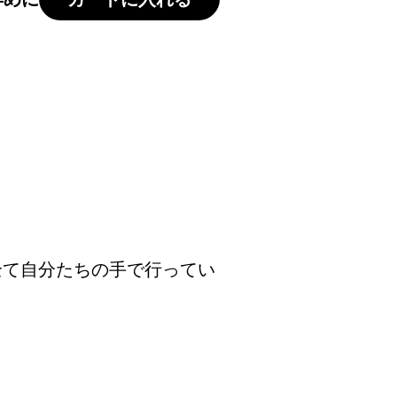
発送まで、 全て自分たち
100%日本ミツバチの蜂蜜です。 余計
ままの純粋蜂蜜です。
全て自分たちの手で行ってい