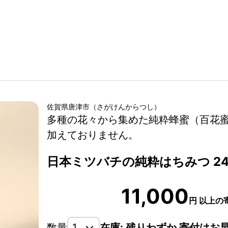
佐賀県
唐津市
（
さがけん
からつし
）
多種の花々から集めた純粋蜂蜜（百花蜜
加えておりません。
日本ミツバチの純粋はちみつ 240
11,000
円
以上の
数量
在庫: 残りわずか 寄付はお