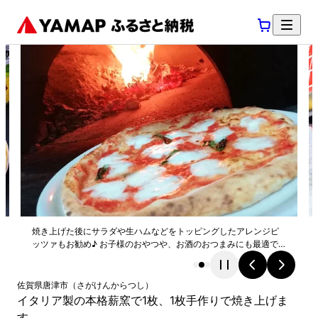
焼き上げた後にサラダや生ハムなどをトッピングしたアレンジピ
ッツァもお勧め♪ お子様のおやつや、お酒のおつまみにも最適で
す。
佐賀県
唐津市
（
さがけん
からつし
）
イタリア製の本格薪窯で1枚、1枚手作りで焼き上げま
す。