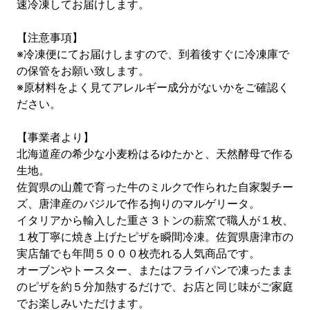
速冷凍してお届けします。
【注意事項】
※冷凍便にてお届けしますので、到着後すぐに冷凍庫で
の保管をお願い致します。
※原材料をよく見てアレルギー成分がないかをご確認く
ださい。
【事業者より】
北海道産の希少な小麦粉はるゆたかと、天然酵母で作る
生地。
佐賀県の山麓で育った牛のミルクで作られた自家製チー
ズ、唐津産のバジルで作る拘りのマルゲリータ。
イタリアから輸入した重さ３トンの薪窯で職人が１枚、
１枚丁寧に焼き上げたピザを瞬間冷凍。佐賀県唐津市の
実店舗でも年間５０００枚売れる人気商品です。
オーブンやトースター、またはフライパンで凍ったまま
のピザを約５分加熱するだけで、お店と同じ味がご家庭
でお楽しみいただけます。