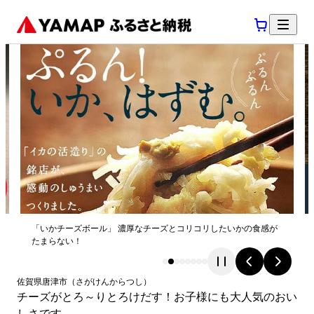
「いかチーズボール」 濃厚なチーズとコリコリしたいかの食感が
たまらない！
佐賀県
唐津市
（
さがけん
からつし
）
チーズがとろ～りとろけだす！お子様にも大人気のおい
しさです。