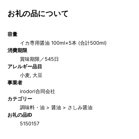
お礼の品について
容量
イカ専用醤油 100ml×5本 (合計500ml)	
消費期限
賞味期限／545日
アレルギー品目
小麦, 大豆
事業者
irodori合同会社
カテゴリー
調味料・油 > 醤油 > さしみ醤油
お礼の品ID
5150157