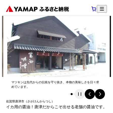
マツキンは先代からの伝統を守り抜き、本物の美味しさを日々求
めています。
佐賀県
唐津市
（
さがけん
からつし
）
イカ用の醤油！唐津だからこそ出せる老舗の醤油です。