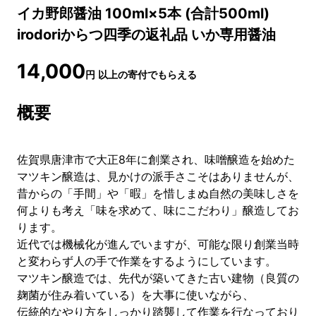
イカ野郎醤油 100ml×5本 (合計500ml)
irodoriからつ四季の返礼品 いか専用醤油
14,000
円
以上の寄付でもらえる
概要
佐賀県唐津市で大正8年に創業され、味噌醸造を始めた
マツキン醸造は、見かけの派手さこそはありませんが、
昔からの「手間」や「暇」を惜しまぬ自然の美味しさを
何よりも考え「味を求めて、味にこだわり」醸造してお
ります。
近代では機械化が進んでいますが、可能な限り創業当時
と変わらず人の手で作業をするようにしています。
マツキン醸造では、先代が築いてきた古い建物（良質の
麹菌が住み着いている）を大事に使いながら、
伝統的なやり方をしっかり踏襲して作業を行なっており