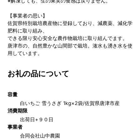
※解凍しても、生の果実の食感は戻りません。
【事業者の思い】
佐賀県特別栽培農産物に登録しており、減農薬、減化学
肥料に取り組み、
できる限り安心安全な農作物栽培に取り組んでます。
唐津市の、自然豊かな山間部で栽培。潅水も湧き水を使
用しています。
お礼の品について
容量
白いちご 雪うさぎ 1kg×2袋/佐賀県唐津市産
消費期限
出荷日+９０日
事業者
合同会社山中農園