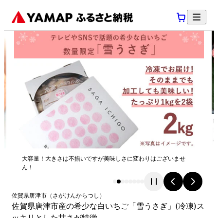
大容量！大きさは不揃いですが美味しさに変わりはございませ
ん！
佐賀県
唐津市
（
さがけん
からつし
）
佐賀県唐津市産の希少な白いちご「雪うさぎ」(冷凍)ス
ッキリとした甘さが特徴