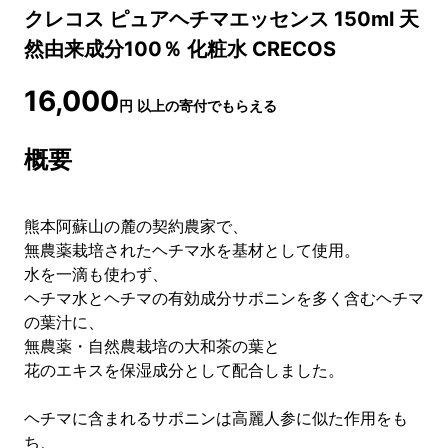
クレコス ピュアヘチマエッセンス 150ml 天
然由来成分100％ 化粧水 CRECOS
16,000
円
以上の寄付でもらえる
概要
熊本阿蘇山の麓の契約農家で、
無農薬栽培されたヘチマ水を基材として使用。
水を一滴も使わず、
ヘチマ水とヘチマの有効成分サポニンを多く含むヘチマ
の葉汁に、
無農薬・自然農栽培の大和茶の葉と
花のエキスを保湿成分として配合しました。
ヘチマに含まれるサポニンは高麗人参に似た作用をも
ち、