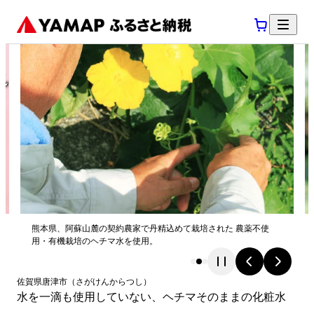
熊本県、阿蘇山麓の契約農家で丹精込めて栽培された 農薬不使
用・有機栽培のヘチマ水を使用。
佐賀県
唐津市
（
さがけん
からつし
）
水を一滴も使用していない、ヘチマそのままの化粧水