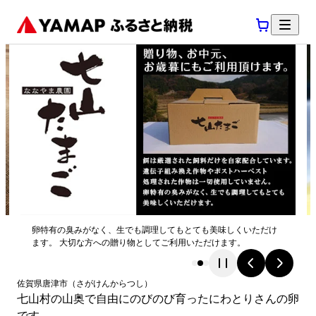
卵特有の臭みがなく、生でも調理してもとても美味しくいただけ
ます。 大切な方への贈り物としてご利用いただけます。
佐賀県
唐津市
（
さがけん
からつし
）
七山村の山奥で自由にのびのび育ったにわとりさんの卵
です。