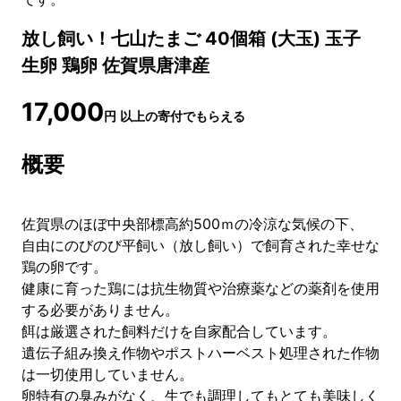
放し飼い！七山たまご 40個箱 (大玉) 玉子
生卵 鶏卵 佐賀県唐津産
17,000
円
以上の寄付でもらえる
概要
佐賀県のほぼ中央部標高約500ｍの冷涼な気候の下、
自由にのびのび平飼い（放し飼い）で飼育された幸せな
鶏の卵です。
健康に育った鶏には抗生物質や治療薬などの薬剤を使用
する必要がありません。
餌は厳選された飼料だけを自家配合しています。
遺伝子組み換え作物やポストハーベスト処理された作物
は一切使用していません。
卵特有の臭みがなく、生でも調理してもとても美味しく