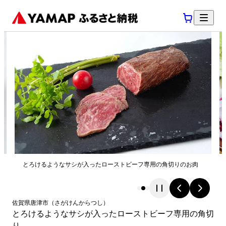
とろけるようなサシが入ったローストビーフ専用の角切りのお肉
佐賀県
唐津市
（
さがけん
からつし
）
とろけるようなサシが入ったローストビーフ専用の角切
り