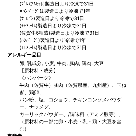
(ﾌﾟﾚﾐｱﾑｾｯﾄ)製造日より冷凍で31日
※ﾊﾝﾊﾞｰｸﾞは製造日より冷凍で1年
(ｻｰﾛｲﾝ)製造日より冷凍で31日
(ﾓﾓｽﾗｲｽ)製造日より冷凍で31日
(佐賀牛6種盛)製造日より冷凍で31日
(ﾊﾝﾊﾞｰｸﾞ)製造日より冷凍で1年
(ﾓﾓｽﾗｲｽ)製造日より冷凍で31日
アレルギー品目
卵, 乳成分, 小麦, 牛肉, 豚肉, 鶏肉, 大豆
【原材料・成分】
《ハンバーグ》
牛肉（佐賀牛）豚肉（佐賀県産、九州産）、玉ね
ぎ、鶏卵、
パン粉、塩、コショウ、チキンコンソメパウダ
ー、ナツメグ、
ガーリックパウダー、/調味料（アミノ酸等）、
（原材料の一部に卵・小麦・乳・鶏・大豆を含
む）
事業者