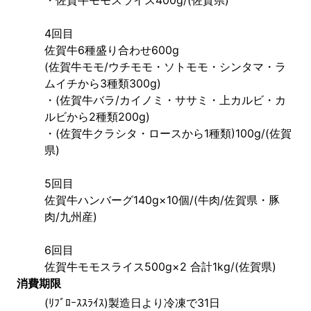
4回目
佐賀牛6種盛り合わせ600g
(佐賀牛モモ/ウチモモ・ソトモモ・シンタマ・ラ
ムイチから3種類300g)
・(佐賀牛バラ/カイノミ・ササミ・上カルビ・カ
ルビから2種類200g)
・(佐賀牛クラシタ・ロースから1種類)100g/(佐賀
県)
5回目
佐賀牛ハンバーグ140g×10個/(牛肉/佐賀県・豚
肉/九州産)
6回目
佐賀牛モモスライス500g×2 合計1kg/(佐賀県)
消費期限
(ﾘﾌﾞﾛｰｽｽﾗｲｽ)製造日より冷凍で31日