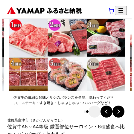
佐賀牛の繊細な旨味とサシのバランスを是非、味わってくださ
い。 ステーキ・すき焼き・しゃぶしゃぶ・ハンバーグなど！
佐賀県
唐津市
（
さがけん
からつし
）
佐賀牛A5～A4等級 厳選部位サーロイン・6種盛食べ比
べ・ハンバーグ・上カルビ