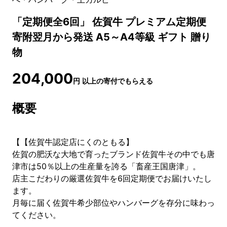
「定期便全6回」 佐賀牛 プレミアム定期便
寄附翌月から発送 A5～A4等級 ギフト 贈り
物
204,000
円
以上の寄付でもらえる
概要
【【佐賀牛認定店にくのともる】
佐賀の肥沃な大地で育ったブランド佐賀牛その中でも唐
津市は50％以上の生産量を誇る「畜産王国唐津」。
店主こだわりの厳選佐賀牛を6回定期便でお届けいたし
ます。
月毎に届く佐賀牛希少部位やハンバーグを存分に味わっ
てください。