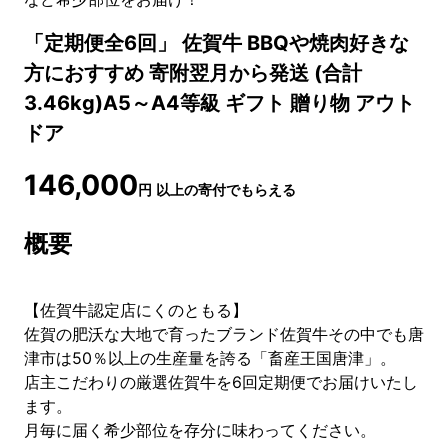
「定期便全6回」 佐賀牛 BBQや焼肉好きな
方におすすめ 寄附翌月から発送 (合計
3.46kg)A5～A4等級 ギフト 贈り物 アウト
ドア
146,000
円
以上の寄付でもらえる
概要
【佐賀牛認定店にくのともる】
佐賀の肥沃な大地で育ったブランド佐賀牛その中でも唐
津市は50％以上の生産量を誇る「畜産王国唐津」。
店主こだわりの厳選佐賀牛を6回定期便でお届けいたし
ます。
月毎に届く希少部位を存分に味わってください。