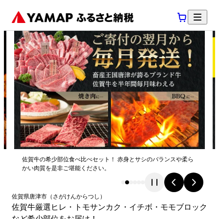
佐賀牛の希少部位食べ比べセット！ 赤身とサシのバランスや柔ら
かい肉質を是非ご堪能ください。
佐賀県
唐津市
（
さがけん
からつし
）
佐賀牛厳選ヒレ・トモサンカク・イチボ・モモブロック
など希少部位をお届け！