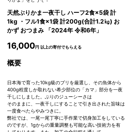
天然ぶりかま一夜干し ハーフ2食×5袋 計
1kg ・フル1食×1袋 計200g(合計1.2㎏) お
かず おつまみ 「2024年 令和6年」
16,000
円
以上の寄付でもらえる
概要
日本海で育った10kg級のブリを厳選し、その魚体から
400g程度しか取れない希少部位の「カマ」部分を一夜
干しにしました。ぶりのジューシーさは
そのままに、一夜干しにすることで引き出された旨味は
一度食べたらやみつきに。
弊社では、一尾一尾丁寧に手作業で切身加工をしている
のですが、1gからの重量調整も可能な高い技術力を有