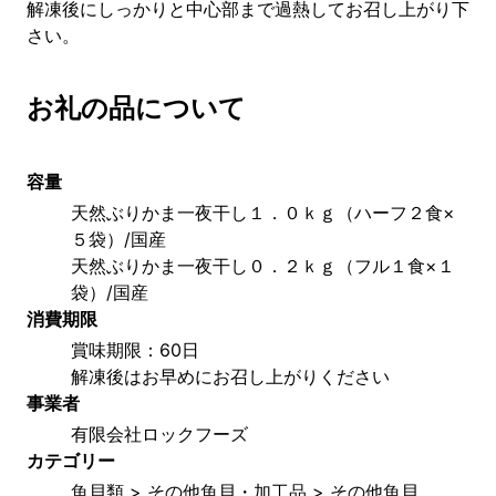
解凍後にしっかりと中心部まで過熱してお召し上がり下
さい。
お礼の品について
容量
天然ぶりかま一夜干し１．０ｋｇ（ハーフ２食×
５袋）/国産
天然ぶりかま一夜干し０．２ｋｇ（フル１食×１
袋）/国産
消費期限
賞味期限：60日
解凍後はお早めにお召し上がりください
事業者
有限会社ロックフーズ
カテゴリー
魚貝類 > その他魚貝・加工品 > その他魚貝