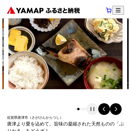
佐賀県
唐津市
（
さがけん
からつし
）
唐津より愛を込めて。旨味の凝縮された天然ものの「ぶ
りかま」をどうぞ！