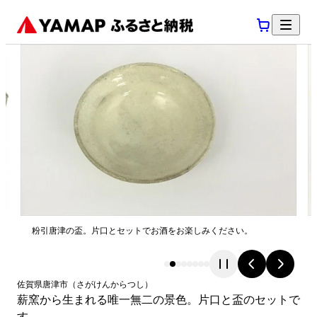
粉引唐津の盃。片口とセットでお酒をお楽しみください。
佐賀県
唐津市
（
さがけん
からつし
）
薪窯から生まれる唯一無二の景色。片口と盃のセットで
す。