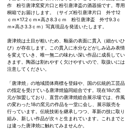
作 粉引唐津窯変片口と粉引唐津盃の酒器揃です。専用
桐箱でお届けします。（サイズ粉引唐津片口 外寸12
ｃｍ×17.2ｃｍ×高さ8.3ｃｍ 粉引唐津盃 外寸9.3ｃ
ｍ×高さ3.3ｃｍ）写真現品を発送いたします。
唐津焼は土目が粗いため、釉薬の表面に貫入（細かいひ
び）が存在します。この貫入に水分などがしみ込み表情
を変えていき、唯一無二の味わい深い作品に成長してい
きます。陶器は割れやすく欠けやすいので、取扱いには
注意してください。
「唐津焼」の地域団体商標を登録や、国の伝統的工芸品
の指定を受けている唐津焼協同組合です。現在18の窯
元が加盟しており、直営の唐津焼総合展示場では、作風
の変わった18の窯元の作品を一堂に会し、展示販売を
行っています。伝統技術を継承しつつ、革新の技に取り
組み、新しい作品が次々と生まれています。これまでと
は違った唐津焼に触れてみませんか。