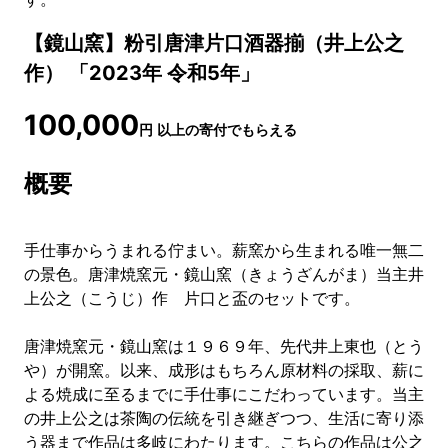
【鏡山窯】粉引唐津片口酒器揃（井上公之
作） 「2023年 令和5年」
100,000
円
以上の寄付でもらえる
概要
手仕事からうまれる佇まい。薪窯から生まれる唯一無二
の景色。唐津焼窯元・鏡山窯（きょうざんがま）当主井
上公之（こうじ）作 片口と盃のセットです。
唐津焼窯元・鏡山窯は１９６９年、先代井上東也（とう
や）が開窯。以来、成形はもちろん原材料の採取、薪に
よる焼成に至るまでに手仕事にこだわっています。当主
の井上公之は茶陶の伝統を引き継ぎつつ、生活に寄り添
う器まで作品は多岐にわたります。こちらの作品は公之