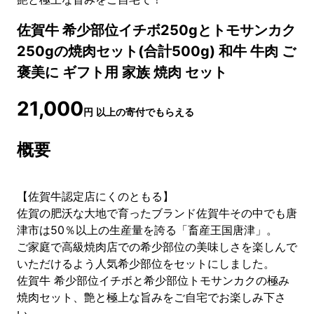
佐賀牛 希少部位イチボ250gとトモサンカク
250gの焼肉セット(合計500g) 和牛 牛肉 ご
褒美に ギフト用 家族 焼肉 セット
21,000
円
以上の寄付でもらえる
概要
【佐賀牛認定店にくのともる】
佐賀の肥沃な大地で育ったブランド佐賀牛その中でも唐
津市は50％以上の生産量を誇る「畜産王国唐津」。
ご家庭で高級焼肉店での希少部位の美味しさを楽しんで
いただけるよう人気希少部位をセットにしました。
佐賀牛 希少部位イチボと希少部位トモサンカクの極み
焼肉セット、艶と極上な旨みをご自宅でお楽しみ下さ