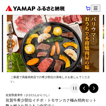
ご家庭で高級焼肉店での希少部位の美味しさを楽しんでくださ
い。
佐賀県
唐津市
（
さがけん
からつし
）
佐賀牛希少部位イチボ・トモサンカク極み焼肉セット
艶と極上な旨みをご自宅で！