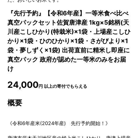
『先行予約』【令和6年産】一等米食べ比べ
真空パックセット佐賀唐津産 1kg×5銘柄(天
川産こしひかり(特栽米)×1袋・上場産こしひ
かり×1袋・ひのひかり×1袋・さがびより×1
袋・夢しずく×1袋) 出荷直前に精米し即座に
真空パック 政府が認めた一等米のみをお届
け
24,000
円
以上の寄付でもらえる
概要
《令和6年産米(2024年産) 先行予約開始！》