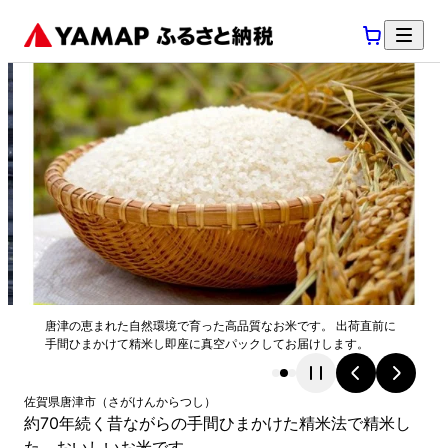
唐津の恵まれた自然環境で育った高品質なお米です。 出荷直前に
手間ひまかけて精米し即座に真空パックしてお届けします。
佐賀県
唐津市
（
さがけん
からつし
）
約70年続く昔ながらの手間ひまかけた精米法で精米し
た、おいしいお米です。