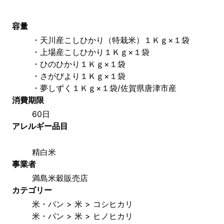
容量
・天川産こしひかり（特栽米）１Ｋｇ×１袋
・上場産こしひかり１Ｋｇ×１袋
・ひのひかり１Ｋｇ×１袋
・さがびより１Ｋｇ×１袋
・夢しずく１Ｋｇ×１袋/佐賀県唐津市産
消費期限
60日
アレルギー品目
精白米
事業者
満島米穀販売店
カテゴリー
米・パン > 米 > コシヒカリ
米・パン > 米 > ヒノヒカリ