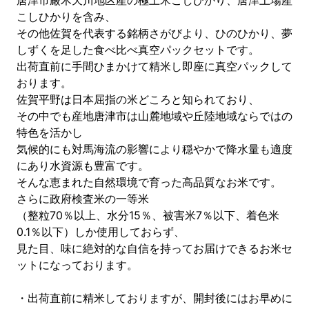
唐津市厳木天川地区産の極上米こしひかり、唐津上場産
こしひかりを含み、
その他佐賀を代表する銘柄さがびより、ひのひかり、夢
しずくを足した食べ比べ真空パックセットです。
出荷直前に手間ひまかけて精米し即座に真空パックして
おります。
佐賀平野は日本屈指の米どころと知られており、
その中でも産地唐津市は山麓地域や丘陸地域ならではの
特色を活かし
気候的にも対馬海流の影響により穏やかで降水量も適度
にあり水資源も豊富です。
そんな恵まれた自然環境で育った高品質なお米です。
さらに政府検査米の一等米
（整粒70％以上、水分15％、被害米7％以下、着色米
0.1％以下）しか使用しておらず、
見た目、味に絶対的な自信を持ってお届けできるお米セ
ットになっております。
・出荷直前に精米しておりますが、開封後にはお早めに