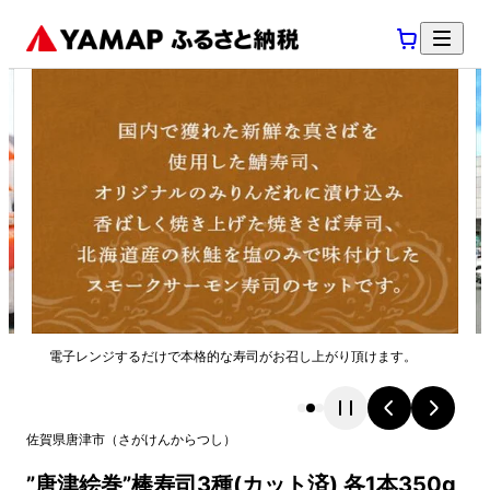
電子レンジするだけで本格的な寿司がお召し上がり頂けます。
佐賀県
唐津市
（
さがけん
からつし
）
”唐津絵巻”棒寿司3種(カット済) 各1本350g