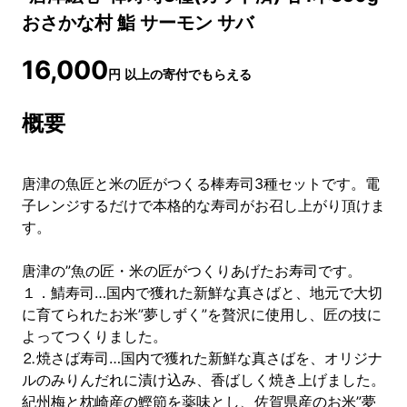
おさかな村 鮨 サーモン サバ
16,000
円
以上の寄付でもらえる
概要
唐津の魚匠と米の匠がつくる棒寿司3種セットです。電
子レンジするだけで本格的な寿司がお召し上がり頂けま
す。
唐津の”魚の匠・米の匠がつくりあげたお寿司です。
１．鯖寿司…国内で獲れた新鮮な真さばと、地元で大切
に育てられたお米”夢しずく”を贅沢に使用し、匠の技に
よってつくりました。
⒉焼さば寿司…国内で獲れた新鮮な真さばを、オリジナ
ルのみりんだれに漬け込み、香ばしく焼き上げました。
紀州梅と枕崎産の鰹節を薬味とし、佐賀県産のお米”夢