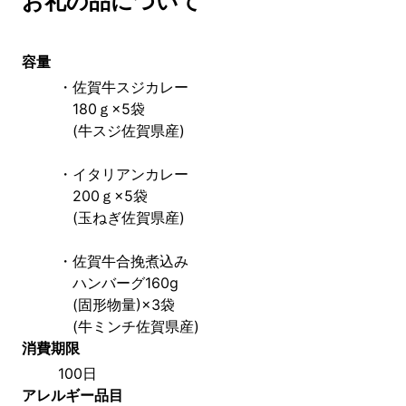
お礼の品について
容量
・佐賀牛スジカレー
　180ｇ×5袋
　(牛スジ佐賀県産)
・イタリアンカレー
　200ｇ×5袋
　(玉ねぎ佐賀県産)
・佐賀牛合挽煮込み
　ハンバーグ160g
　(固形物量)×3袋
　(牛ミンチ佐賀県産)
消費期限
100日
アレルギー品目