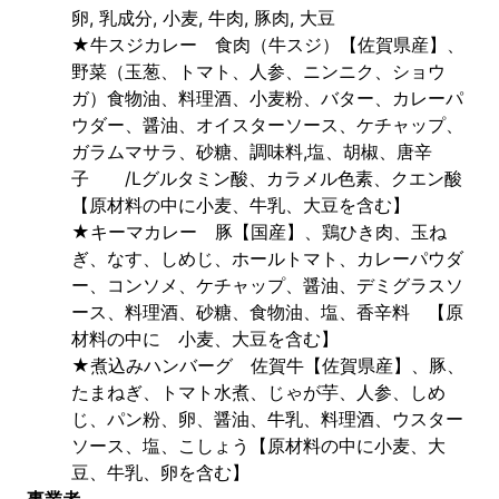
卵, 乳成分, 小麦, 牛肉, 豚肉, 大豆
★牛スジカレー　食肉（牛スジ）【佐賀県産】、
野菜（玉葱、トマト、人参、ニンニク、ショウ
ガ）食物油、料理酒、小麦粉、バター、カレーパ
ウダー、醤油、オイスターソース、ケチャップ、
ガラムマサラ、砂糖、調味料,塩、胡椒、唐辛
子　　/Lグルタミン酸、カラメル色素、クエン酸
【原材料の中に小麦、牛乳、大豆を含む】　
★キーマカレー　豚【国産】、鶏ひき肉、玉ね
ぎ、なす、しめじ、ホールトマト、カレーパウダ
ー、コンソメ、ケチャップ、醤油、デミグラスソ
ース、料理酒、砂糖、食物油、塩、香辛料　【原
材料の中に　小麦、大豆を含む】　　
★煮込みハンバーグ　佐賀牛【佐賀県産】、豚、
たまねぎ、トマト水煮、じゃが芋、人参、しめ
じ、パン粉、卵、醤油、牛乳、料理酒、ウスター
ソース、塩、こしょう【原材料の中に小麦、大
豆、牛乳、卵を含む】
事業者