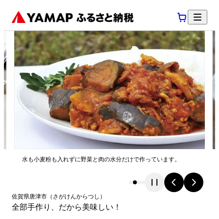
水も小麦粉も入れずに野菜と肉の水分だけで作っています。
佐賀県
唐津市
（
さがけん
からつし
）
全部手作り、だから美味しい！