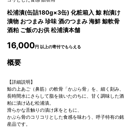
松浦漬(缶詰180g×3缶) 化粧箱入 鯨 粕漬け
漬物 おつまみ 珍味 酒のつまみ 海鮮 鯨軟骨
酒粕 ご飯のお供 松浦漬本舗
16,000
円
以上の寄付でもらえる
概要
【詳細説明】
鯨の上あご（鼻筋）の軟骨「かぶら骨」を、細く刻み、
長時間水にさらして脂を抜いたのちに、甘く調味した酒
粕に漬け込む松浦漬。
滑らかな舌触りの漬け床をともに、
かぶら骨のコリコリとした食感を味わう、呼子特有の銘
産品です。