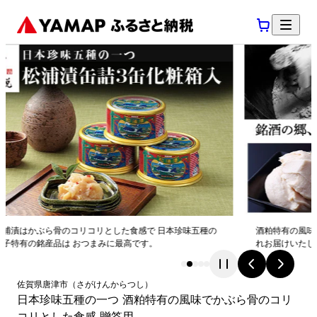
五種の
酒粕特有の風味を保ちつつ長期保存ができる松浦漬。 化粧箱に入
れお届けいたします。 ご家庭へ、また ギフトにもおススメです。
佐賀県
唐津市
（
さがけん
からつし
）
日本珍味五種の一つ 酒粕特有の風味でかぶら骨のコリ
コリとした食感 贈答用