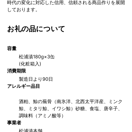
時代の変化に対応した信用、信頼される商品作りを展開
しております。
お礼の品について
容量
松浦漬180g×3缶
(化粧箱入)
消費期限
製造日より90日
アレルギー品目
酒粕、鯨の蕪骨（南氷洋、北西太平洋産、ミンク
鯨、ミタリ鯨、イワシ鯨）砂糖、食塩、唐辛子、
調味料（アミノ酸等）
事業者
松浦漬本舗