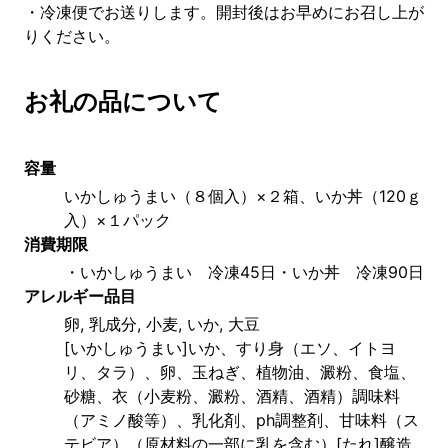
・冷凍便でお送りします。開封後はお早めにお召し上が
りください。
お礼の品について
容量
いかしゅうまい（８個入）×２箱、いか丼（120ｇ
入）×１パック
消費期限
・いかしゅうまい　冷凍45日・いか丼　冷凍90日
アレルギー品目
卵, 乳成分, 小麦, いか, 大豆
[いかしゅうまい]いか、すり身（エソ、イトヨ
リ、タラ）、卵、玉ねぎ、植物油、澱粉、食塩、
砂糖、衣（小麦粉、澱粉、酒精、酒精）調味料
（アミノ酸等）、乳化剤、ph調整剤、甘味料（ス
テビア）（原材料の一部に乳を含む）[たれ]醸造