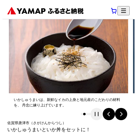
いかしゅうまいは、新鮮なイカの上身と地元産のこだわりの材料
を、 丹念に練り上げています。
佐賀県
唐津市
（
さがけん
からつし
）
いかしゅうまいといか丼をセットに！