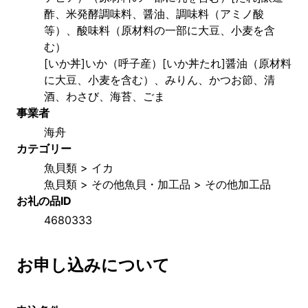
酢、米発酵調味料、醤油、調味料（アミノ酸
等）、酸味料（原材料の一部に大豆、小麦を含
む）
[いか丼]いか（呼子産）[いか丼たれ]醤油（原材料
に大豆、小麦を含む）、みりん、かつお節、清
酒、わさび、海苔、ごま
事業者
海舟
カテゴリー
魚貝類 > イカ
魚貝類 > その他魚貝・加工品 > その他加工品
お礼の品ID
4680333
お申し込みについて